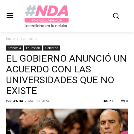
Inicio
Economía
Economía
Educación
Gobierno
EL GOBIERNO ANUNCIÓ UN
ACUERDO CON LAS
UNIVERSIDADES QUE NO
EXISTE
Por
#NDA
-
abril 19, 2024
238
0