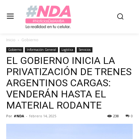
Inicio
Gobierno
Gobierno
Información General
Logística
Servicios
EL GOBIERNO INICIA LA
PRIVATIZACIÓN DE TRENES
ARGENTINOS CARGAS:
VENDERÁN HASTA EL
MATERIAL RODANTE
Por
#NDA
-
febrero 14, 2025
238
0