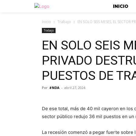
INICIO
Inicio
Trabajo
EN SOLO SEIS MESES, EL SECTOR P
Trabajo
EN SOLO SEIS M
PRIVADO DESTR
PUESTOS DE T
Por
#NDA
-
abril 27, 2024
De ese total, más de 40 mil cayeron en los
sector público redujo 36 mil puestos en un
La recesión comenzó a pegar fuerte sobre la