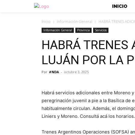
INICIO
Inicio
Información General
HABRÁ TRENES ADICI
Información General
Provincia
Servicios
HABRÁ TRENES 
LUJÁN POR LA 
Por
#NDA
-
octubre 3, 2025
Habrá servicios adicionales entre Moreno y
peregrinación juvenil a pie a la Basílica de
habitualmente circulan. Además, el domingo
Liniers y Moreno. Consultá acá los horarios.
Trenes Argentinos Operaciones (SOFSA) a