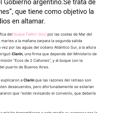
l Gobierno argentino.Se trata de
nes”, que tiene como objetivo la
dios en altamar.
fica del
buque
Falkor (too)
por las costas de Mar del
 martes a la mañana zarpara la segunda salida
a vez por las aguas del océano Atlántico Sur, a la altura
veriguó
Clarín
, una firma que depende del Ministerio de
 misión “Ecos de 2 Cañones”, y al buque con la
 del puerto de Buenos Aires.
o explicaron a
Clarín
que las razones del retraso son
xisten desacuerdos, pero afortunadamente se estarían
clararon que “están revisando el convenio, que debería
a misión transmitieron a este medio su sorpresa por la