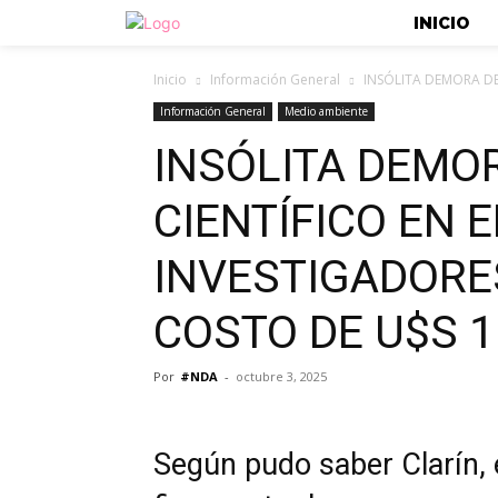
INICIO
Inicio
Información General
INSÓLITA DEMORA DE
Información General
Medio ambiente
INSÓLITA DEMO
CIENTÍFICO EN E
INVESTIGADORE
COSTO DE U$S 1
Por
#NDA
-
octubre 3, 2025
Según pudo saber Clarín, e