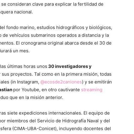
se consideran clave para explicar la fertilidad de
squera nacional.
l fondo marino, estudios hidrográficos y biológicos,
o de vehículos submarinos operados a distancia y la
entos. El cronograma original abarca desde el 30 de
durará un mes.
 las últimas horas unos
30 investigadores y
 sus proyectos. Tal como en la primera misión, todas
ales (in Instagram,
@ecosde2caniones
) y se emitirán
astian
por Youtube, en otro cautivante
streaming
iduo que en la misión anterior.
tras siete expediciones internacionales. El equipo de
por miembros del Servicio de Hidrografía Naval y del
mósfera (CIMA-UBA-Conicet), incluyendo docentes del