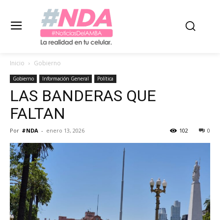
Inicio
Gobierno
Gobierno
Información General
Política
LAS BANDERAS QUE
FALTAN
Por
#NDA
-
enero 13, 2026
102
0