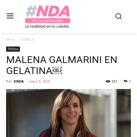
Inicio
Política
Política
MALENA GALMARINI EN
GELATINA￼
Por
#NDA
-
mayo 9, 2024
321
0