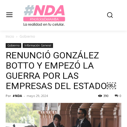
Inicio
Gobierno
Gobierno
Información General
RENUNCIÓ GONZÁLEZ
BOTTO Y EMPEZÓ LA
GUERRA POR LAS
EMPRESAS DEL ESTADO￼
Por
#NDA
-
mayo 29, 2024
390
0