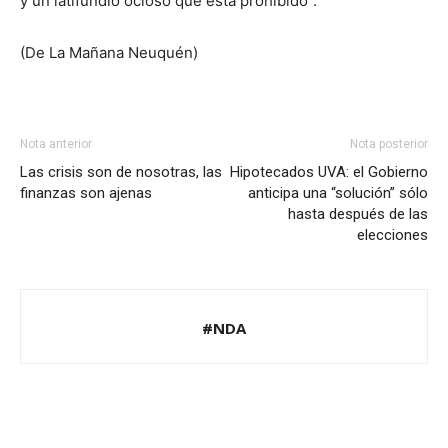
y un latifundio ocioso que está prohibido”.
(De La Mañana Neuquén)
Nota anterior
Nota posterior
Las crisis son de nosotras, las
Hipotecados UVA: el Gobierno
finanzas son ajenas
anticipa una “solución” sólo
hasta después de las
elecciones
#NDA