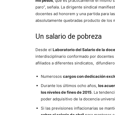
mil pesos
, que es prácticamente el mismo sa
paro”, señala. La dirigente sindical manifie
docentes ad honorem y una partida para las
absolutamente quebradas producto de los ma
Un salario de pobreza
Desde el
Laboratorio del Salario de la doce
interdisciplinario conformado por docentes u
afiliados a diferentes sindicatos, difundiero
Numerosos
cargos con dedicación exclu
Durante los últimos ocho años,
los acuer
los niveles de fines de 2015
. La tendenci
poder adquisitivo de la docencia universi
Si las previsiones inflacionarias se mant
sobre el salario de abril
para mantener el