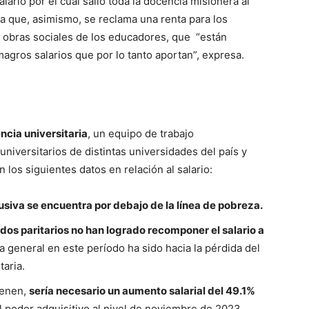
lario por el cual salió toda la docencia misionera al
sta que, asimismo, se reclama una renta para los
 obras sociales de los educadores, que “están
gros salarios que por lo tanto aportan”, expresa.
ncia universitaria
, un equipo de trabajo
niversitarios de distintas universidades del país y
n los siguientes datos en relación al salario:
siva se encuentra por debajo de la línea de pobreza.
dos paritarios no han logrado recomponer el salario a
a general en este período ha sido hacia la pérdida del
taria.
ienen,
sería necesario un aumento salarial del 49.1%
 poder adquisitivo al nivel de noviembre de 2023.