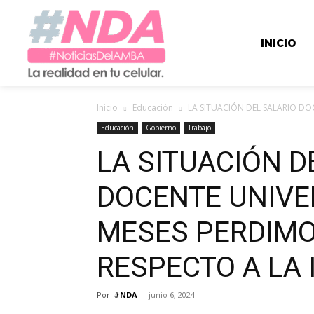
INICIO
Inicio
Educación
LA SITUACIÓN DEL SALARIO DOC
Educación
Gobierno
Trabajo
LA SITUACIÓN D
DOCENTE UNIVER
MESES PERDIMO
RESPECTO A LA 
Por
#NDA
-
junio 6, 2024