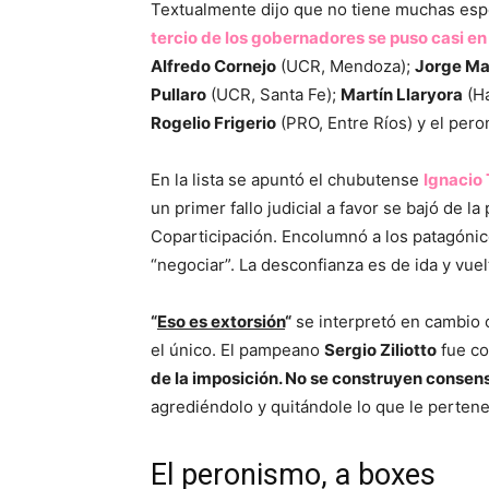
Textualmente dijo que no tiene muchas esp
tercio de los gobernadores se puso casi en
Alfredo Cornejo
(UCR, Mendoza);
Jorge Ma
Pullaro
(UCR, Santa Fe);
Martín Llaryora
(H
Rogelio Frigerio
(PRO, Entre Ríos) y el peron
En la lista se apuntó el chubutense
Ignacio 
un primer fallo judicial a favor se bajó de l
Coparticipación. Encolumnó a los patagóni
“negociar”. La desconfianza es de ida y vuel
“
Eso es extorsión
“
se interpretó en cambio 
el único. El pampeano
Sergio Ziliotto
fue co
de la imposición. No se construyen consens
agrediéndolo y quitándole lo que le perten
El peronismo, a boxes