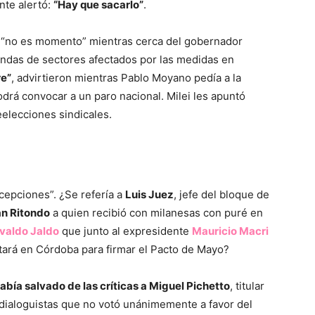
nte alertó:
“Hay que sacarlo”
.
e “no es momento” mientras cerca del gobernador
ndas de sectores afectados por las medidas en
re”
, advirtieron mientras Pablo Moyano pedía a la
drá convocar a un paro nacional. Milei les apuntó
eelecciones sindicales.
e
xcepciones”. ¿Se refería a
Luis Juez
, jefe del bloque de
an Ritondo
a quien recibió con milanesas con puré en
valdo Jaldo
que junto al expresidente
Mauricio Macri
tará en Córdoba para firmar el Pacto de Mayo?
abía salvado de las críticas a Miguel Pichetto
, titular
dialoguistas que no votó unánimemente a favor del