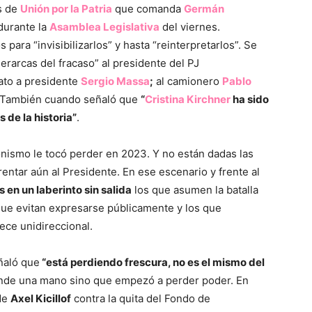
os de
Unión por la Patria
que comanda
Germán
durante la
Asamblea Legislativa
del viernes.
para “invisibilizarlos” y hasta “reinterpretarlos”. Se
jerarcas del fracaso” al presidente del PJ
ato a presidente
Sergio Massa
;
al camionero
Pablo
También cuando señaló que
“
Cristina Kirchner
ha sido
 de la historia”
.
onismo le tocó perder en 2023. Y no están dadas las
frentar aún al Presidente. En ese escenario y frente al
en un laberinto sin salida
los que asumen la batalla
 que evitan expresarse públicamente y los que
ece unidireccional.
ñaló que
“está perdiendo frescura, no es el mismo del
nde una mano sino que empezó a perder poder. En
 de
Axel Kicillof
contra la quita del Fondo de